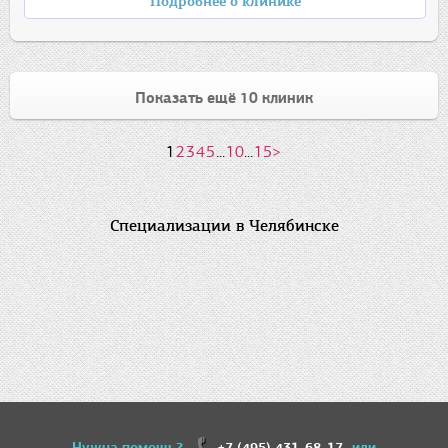
Подробнее о клинике
Показать ещё 10 клиник
1
2
3
4
5
...
10
...
15
>
Специализации в Челябинске
Нужна помощь?
+7 (495) 431-68-17
или