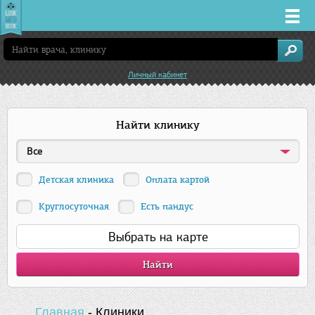
Врачи
Личный кабинет
Клиники
Найти клинику
Заболевания
Все
Лекарства
Детская клиника
Оплата картой
Акции
Круглосуточная
Есть пандус
Выбрать на карте
Услуги
Челябинск
Главная
-
Клиники