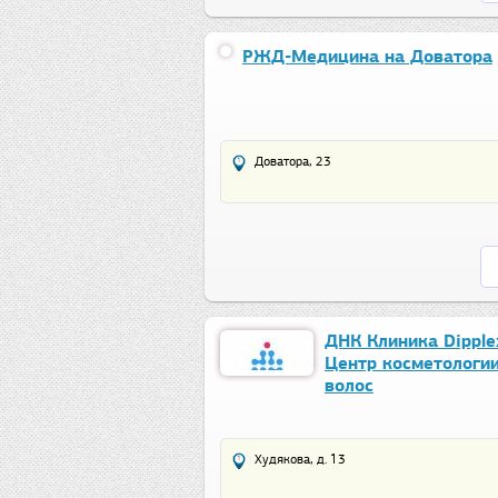
РЖД-Медицина на Доватора
Доватора, 23
ДНК Клиника Dipplex
Центр косметологии
волос
Худякова, д. 13