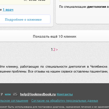
По специализации
диетология
в
ке
1 врач
Подробнее о клинике
Показать ещё 10 клиник
1
2
>
йти клинику, работающую по специальности диетология в Челябинске
ешении проблемы. Все отзывы на нашем сервисе оставлены пациентами, 
17
или
help@lookmedbook.ru
Контакты
льское соглашение
Согласие на обработку персональных данных
ожет быть использована для постановки диагноза, назначения лечения и не заменяет