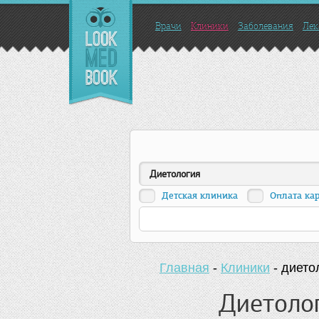
Врачи
Клиники
Заболевания
Лек
Диетология
Детская клиника
Оплата ка
Главная
-
Клиники
-
дието
Диетолог