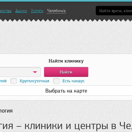
арства
Акции
Услуги
Челябинск
Найти клинику
ртой
Круглосуточная
Есть пандус
Выбрать на карте
логия
ия – клиники и центры в Ч