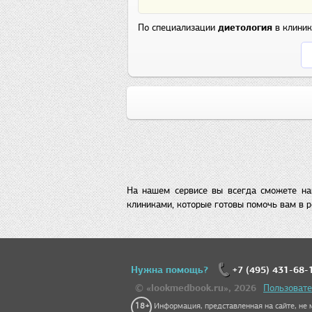
По специализации
диетология
в клини
На нашем сервисе вы всегда сможете на
клиниками, которые готовы помочь вам в р
Нужна помощь?
+7 (495) 431-68-
© «lookmedbook.ru», 2026
Пользовате
18+
Информация, представленная на сайте, не м