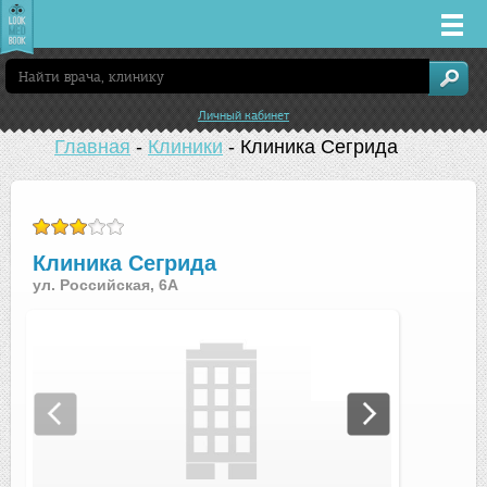
Врачи
Личный кабинет
Клиники
Главная
-
Клиники
-
Клиника Сегрида
Заболевания
Лекарства
Клиника Сегрида
ул. Российская, 6А
Акции
Услуги
Челябинск