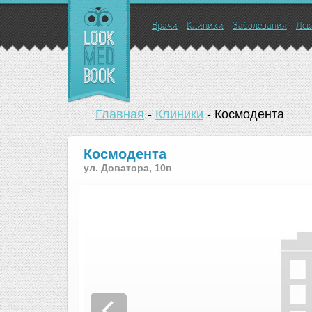
Врачи
Клиники
Заболевания
Лек
Главная
-
Клиники
-
Космодента
Космодента
ул. Доватора, 10в