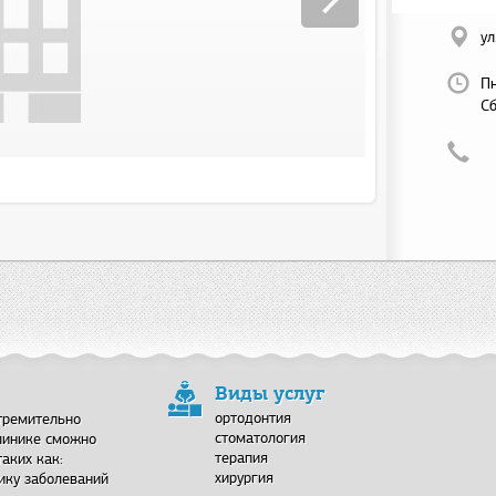
ул
Пн
Сб
Виды услуг
ортодонтия
стремительно
стоматология
линике сможно
терапия
аких как:
хирургия
ику заболеваний