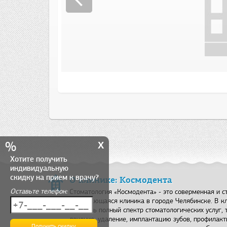
x
%
Хотите получить
индивидуальную
скидку на прием к врачу?
О клинике: Космодента
Оставьте телефон:
Стоматология «Космодента» - это соверменная и 
развивающаяся клиника в городе Челябинске. В к
получить полный спектр стоматологических услуг, т
лечение, удаление, имплантацию зубов, профилакт