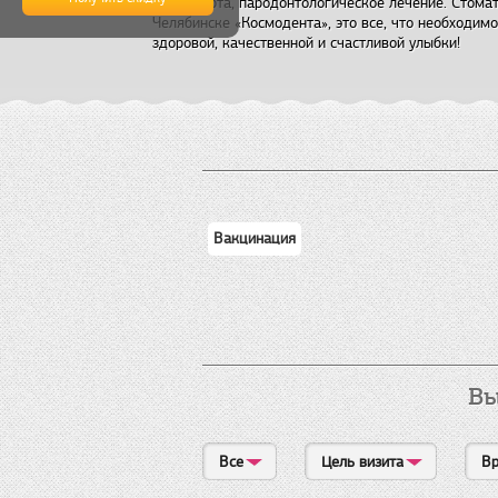
полости рта, пародонтологическое лечение. Стома
Челябинске «Космодента», это все, что необходим
здоровой, качественной и счастливой улыбки!
Вакцинация
Вы
Все
Цель визита
Вр