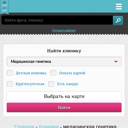
Врачи
Личный кабинет
Клиники
Найти клинику
Заболевания
Медицинская генетика
Лекарства
Детская клиника
Оплата картой
Акции
Круглосуточная
Есть пандус
Выбрать на карте
Услуги
Челябинск
Главная
-
Клиники
-
медицинская генетика